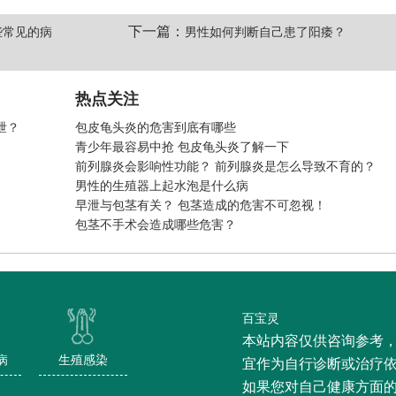
下一篇：
些常见的病
男性如何判断自己患了阳痿？
热点关注
泄？
包皮龟头炎的危害到底有哪些
青少年最容易中抢 包皮龟头炎了解一下
前列腺炎会影响性功能？ 前列腺炎是怎么导致不育的？
男性的生殖器上起水泡是什么病
早泄与包茎有关？ 包茎造成的危害不可忽视！
包茎不手术会造成哪些危害？
百宝灵
本站内容仅供咨询参考
病
生殖感染
宜作为自行诊断或治疗
如果您对自己健康方面