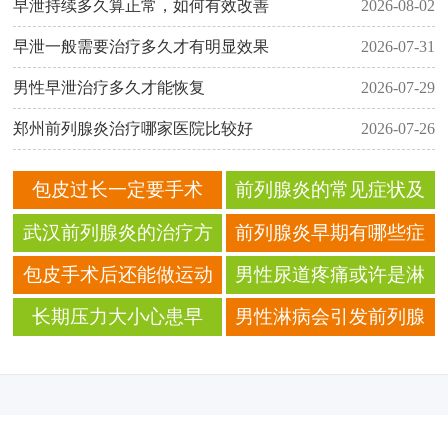
早泄持续多久算正常，如何有效改善
2026-08-02
早泄一般需要治疗多久才有明显效果
2026-07-31
男性早泄治疗多久才能恢复
2026-07-29
郑州前列腺炎治疗哪家医院比较好
2026-07-26
包皮过长一定要手术
前列腺炎的常见症状及
吗？了解手术必要性
正规治疗方法
武汉前列腺炎的治疗方
前列腺炎早期有哪些症
法及日常注意事项
状表现
包皮手术后还能做运动
男性尿道疼痛或许是淋
吗？ 包皮手术后要注意
病？ 淋病会出现哪些症
长期压力大小心患早
男性淋病会引发前列腺
什么？
状？
泄？ 哪些原因造成男性
炎？ 淋病会引发哪些疾
早泄？
病？