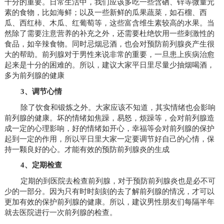
十分的重要。日常生活中，我们应该多吃一些含硒、锌等微量元
素的食物，比如海鲜；以及一些新鲜的瓜果蔬菜，如石榴、西
瓜、西红柿、木瓜、红葡萄等，这些富含维生素较高的水果。当
然除了需要注意营养的补充之外，还需要杜绝饮用一些刺激性的
食品，如辛辣食物。同时忌烟忌酒，也会对预防前列腺炎产生很
大的帮助。前列腺对于男性来说非常的重要，一旦患上疾病治愈
起来是十分的困难的。所以，建议大家平日里尽量少抽烟喝酒，
多为前列腺的健康
3、调节心情
除了饮食和锻炼之外。大家应该不知道，其实情绪也会影响
前列腺的健康。坏的情绪如焦躁，易怒，烦躁等，会对前列腺造
成一定的心理影响，好的情绪如开心，幸福等会对前列腺的保护
起到一定的作用，所以平日里大家一定要调节好自己的心情，保
持一颗良好的心。才能有效的预防前列腺炎的生成
4、定期检查
定期的到医院去检查前列腺，对于预防前列腺炎也是必不可
少的一部分。因为只有时时刻刻的去了解前列腺的情况，才可以
更加有效的保护前列腺的健康。所以，建议男性朋友们每隔半年
就去医院进行一次前列腺的检查。